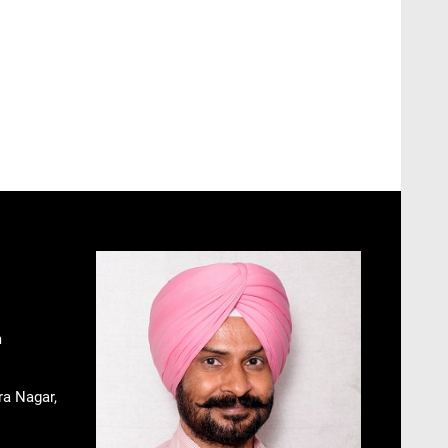
m
ra Nagar,