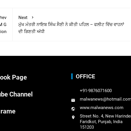
rev
Next
M G
ਮੁੱਖ ਮੰਤਰੀ ਨਾਇਬ ਸਿੰਘ ਸੈਣੀ ਨੇ ਕੀਤੀ ਪਹਿਲ – ਫਲੀਟ ਵਿੱਚ ਵਾਹਨਾਂ
tion
ਦੀ ਗਿਣਤੀ ਅੱਧੀ
OFFICE
ook Page
+91-9876071600
be Channel
malwanews@hotmail.co
www.malwanews.com
grame
Street No. 4, New Harinde
Faridkot, Punjab, India
151203