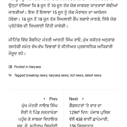
ਉਨ੍ਹਾਂ ਦੱਸਿਆ ਕਿ 8 ਜੂਨ ਤੋਂ 10 ਜੂਨ ਤੱਕ ਯੋਗ ਜਾਗਰਣ ਯਾਤਰਾਵਾਂ ਕੱਢੀਆਂ
ਜਾਣਗੀਆਂ। ਇਸ ਤੋਂ ਇਲਾਵਾ 15 ਜੂਨ ਨੂੰ ਯੋਗ ਮੈਰਾਥਨ ਦਾ ਆਯੋਜਨ
ਹੋਵੇਗਾ। 16 ਜੂਨ ਤੋਂ 18 ਜੂਨ ਤੱਕ ਸਿਖਲਾਈ ਕੈਂਪ ਲਗਾਏ ਜਾਣਗੇ, ਜਿੱਥੇ ਯੋਗ
ਪ੍ਰੋਟੋਕੋਲ ਦੀ ਸਿਖਲਾਈ ਦਿੱਤੀ ਜਾਵੇਗੀ।
ਮੀਟਿੰਗ ਵਿੱਚ ਕੈਬਨਿਟ ਮੰਤਰੀ ਆਰਤੀ ਸਿੰਘ ਰਾਓ, ਮੁੱਖ ਸਕੱਤਰ ਅਨੁਰਾਗ
ਰਸਤੋਗੀ ਸਮੇਤ ਵੱਖ-ਵੱਖ ਵਿਭਾਗਾਂ ਦੇ ਸੀਨੀਅਰ ਪ੍ਰਸ਼ਾਸਨਿਕ ਅਧਿਕਾਰੀ
ਮੌਜੂਦ ਰਹੇ।
Posted in
Haryana
Tagged
breaking news
,
haryana news
,
hot news
,
latest news
Prev
Next
ਮੁੱਖ ਮੰਤਰੀ ਨਾਇਬ ਸਿੰਘ
ਗੈਂਗਸਟਰਾਂ ‘ਤੇ ਵਾਰ ਦਾ
ਸੈਣੀ ਨੇ ਪਿੰਡ ਸਕਤਾਖੇੜਾ
129ਵਾਂ ਦਿਨ: ਪੰਜਾਬ ਪੁਲਿਸ
ਪਹੁੰਚ ਕੇ ਸਾਬਕਾ ਵਿਧਾਇਕ
ਵੱਲੋਂ 438 ਥਾਈਂ ਛਾਪੇਮਾਰੀ;
ਸਵ. ਚੌ. ਸਹੀਰਾਮ ਬਿਸ਼ਨੋਈ
156 ਗ੍ਰਿਫ਼ਤਾਰ