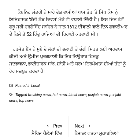
ਕੈਬਨਿਟ ਮੰਤਰੀ ਨੇ ਸਾਰੇ ਦੇਸ਼ ਵਾਸੀਆਂ ਖਾਸ ਤੌਰ ’ਤੇ ਸਿੱਖ ਕੌਮ ਨੂੰ
ਇਤਿਹਾਸਕ ‘ਬੰਦੀ ਛੋੜ ਦਿਵਸ’ ਮੌਕੇ ਵੀ ਵਧਾਈ ਦਿੱਤੀ ਹੈ। ਇਸ ਦਿਨ ਛੇਵੇਂ
ਗੁਰੂ ਸ੍ਰੀ ਹਰਗੋਬਿੰਦ ਸਾਹਿਬ ਨੇ ਸਾਲ 1612 ਦੀਵਾਲੀ ਵਾਲੇ ਦਿਨ ਗਵਾਲੀਅਰ
ਦੇ ਕਿਲੇ ਤੋਂ 52 ਹਿੰਦੂ ਰਾਜਿਆਂ ਦੀ ਰਿਹਾਈ ਕਰਵਾਈ ਸੀ।
ਹਰਜੋਤ ਬੈਂਸ ਨੇ ਸੂਬੇ ਦੇ ਲੋਕਾਂ ਦੀ ਭਲਾਈ ਤੇ ਚੰਗੀ ਸਿਹਤ ਲਈ ਅਰਦਾਸ
ਕੀਤੀ ਅਤੇ ਉਮੀਦ ਪ੍ਰਗਟਾਈ ਕਿ ਇਹ ਤਿਉਹਾਰ ਫਿਰਕੂ
ਸਦਭਾਵਨਾ, ਭਾਈਚਾਰਕ ਸਾਂਝ, ਸ਼ਾਂਤੀ ਅਤੇ ਧਰਮ ਨਿਰਪੱਖਤਾ ਦੀਆਂ ਤੰਦਾਂ ਨੂੰ
ਹੋਰ ਮਜ਼ਬੂਤ ਕਰਦਾ ਹੈ।
Posted in
Local
Tagged
breaking news
,
hot news
,
latest news
,
punjab news
,
punjabi
news
,
top news
Prev
Next
ਮੈਰਿਜ ਪੈਲੇਸਾਂ ਵਿੱਚ
ਨੈਸ਼ਨਲ ਗਤਕਾ ਮੁਕਾਬਲਿਆਂ