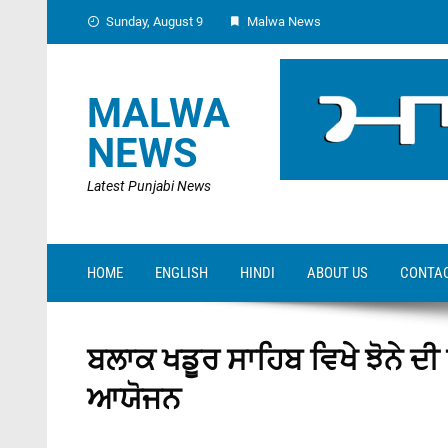
Skip
Sunday, August 9
Malwa News
to
content
MALWA
NEWS
Latest Punjabi News
HOME
ENGLISH
HINDI
ABOUT US
CONTAC
ਬਲਾਕ ਖਡੂਰ ਸਾਹਿਬ ਵਿਖੇ ਝੋਨੇ ਦੀ
ਆਯੋਜਨ