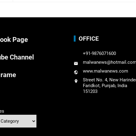
OFFICE
ook Page
+91-9876071600
be Channel
malwanews@hotmail.co
www.malwanews.com
grame
Street No. 4, New Harinde
Faridkot, Punjab, India
151203
es