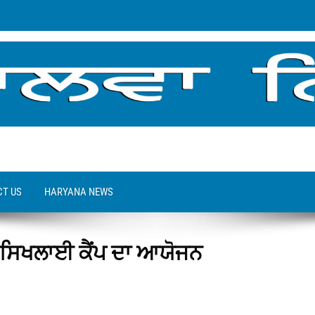
T US
HARYANA NEWS
ਨ ਸਿਖਲਾਈ ਕੈਂਪ ਦਾ ਆਯੋਜਨ