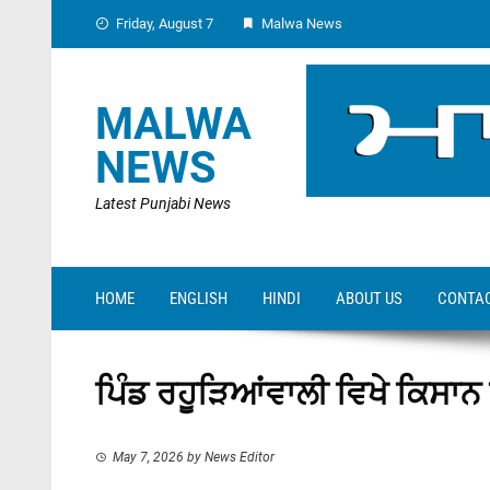
Skip
Friday, August 7
Malwa News
to
content
MALWA
NEWS
Latest Punjabi News
HOME
ENGLISH
HINDI
ABOUT US
CONTAC
ਪਿੰਡ ਰਹੂੜਿਆਂਵਾਲੀ ਵਿਖੇ ਕਿਸਾ
May 7, 2026
by
News Editor