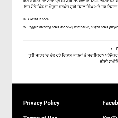
ਇਸ ਟਰੇਨਿੰਗ ਦਾ ਸਾਰਾ ਪ੍ਰਬੰਧ ਸ਼੍ਰੀ ਸਵਰਨਜੀਤ ਸਿੰਘ, ਅਸਿਸਟੈਂਟ ਟ
ਇਸ ਮੌਕੇ ਪਿੰਡ ਦੇ ਮੌਜੂਦਾ ਸਰਪੰਚ ਸ਼੍ਰੀ ਜੱਸਲ ਸਿੰਘ ਅਤੇ ਹੋਰ ਕਿਸਾਨ
Posted in
Local
Tagged
breaking news
,
hot news
,
latest news
,
punjab news
,
punja
P
ਧੂਰੀ ਸ਼ਹਿਰ ‘ਚ ਚੱਲ ਰਹੇ ਵਿਕਾਸ ਕਾਰਜਾਂ ਤੇ ਸੁੰਦਰੀਕਰਨ ਪ੍ਰੋਜੈਕਟਾ
ਕੀਤੀ ਸਮੀ
Privacy Policy
Faceb