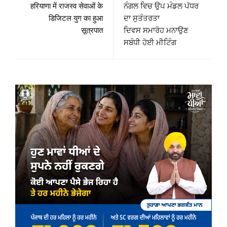
हरियाणा में राजस्व सेवाओं के
ਨੰਗਲ ਵਿਚ ਉਪ ਮੰਡਲ ਪੱਧਰ
डिजिटल युग का हुआ
ਦਾ ਸੁਤੰਤਰਤਾ
सूत्रपात
ਦਿਵਸ ਸਮਾਰੋਹ ਮਨਾਉਣ
ਸਬੰਧੀ ਹੋਈ ਮੀਟਿੰਗ