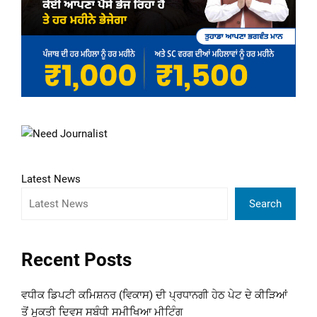
Latest News
Search
Recent Posts
ਵਧੀਕ ਡਿਪਟੀ ਕਮਿਸ਼ਨਰ (ਵਿਕਾਸ) ਦੀ ਪ੍ਰਧਾਨਗੀ ਹੇਠ ਪੇਟ ਦੇ ਕੀੜਿਆਂ
ਤੋਂ ਮੁਕਤੀ ਦਿਵਸ ਸਬੰਧੀ ਸਮੀਖਿਆ ਮੀਟਿੰਗ