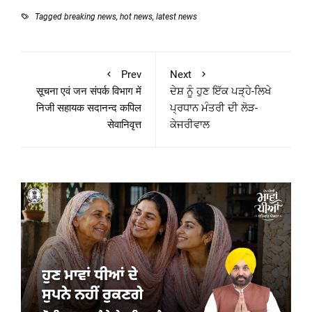
Tagged
breaking news
,
hot news
,
latest news
Prev
Next
सूचना एवं जन संपर्क विभाग में
ਦੇਸ਼ ਨੂੰ ਹੁਣ ਇੱਕ ਪੜ੍ਹੇ-ਲਿਖੇ
निजी सहायक सदानन्द कपिल
ਪ੍ਰਧਾਨ ਮੰਤਰੀ ਦੀ ਲੋੜ-
सेवानिवृत्त
ਕੇਜਰੀਵਾਲ