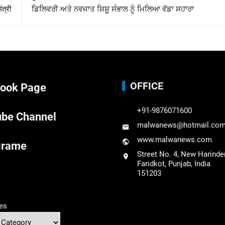
ंत्री
ਡਿਲਿਵਰੀ ਅਤੇ ਨਵਜਾਤ ਸ਼ਿਸ਼ੂ ਸੰਭਾਲ ਨੂੰ ਮਿਲਿਆ ਵੱਡਾ ਸਹਾਰਾ
OFFICE
ook Page
+91-9876071600
be Channel
malwanews@hotmail.co
www.malwanews.com
grame
Street No. 4, New Harinde
Faridkot, Punjab, India
151203
es