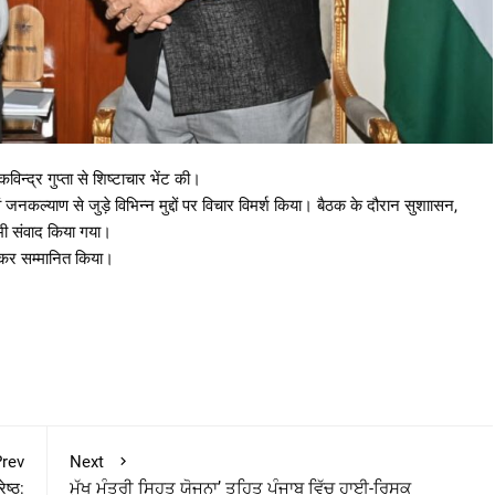
विन्द्र गुप्ता से शिष्टाचार भेंट की।
नकल्याण से जुड़े विभिन्न मुद्दों पर विचार विमर्श किया। बैठक के दौरान सुशाासन,
 भी संवाद किया गया।
 कर सम्मानित किया।
rev
Next
ेष्ठ:
ਮੁੱਖ ਮੰਤਰੀ ਸਿਹਤ ਯੋਜਨਾ’ ਤਹਿਤ ਪੰਜਾਬ ਵਿੱਚ ਹਾਈ-ਰਿਸਕ