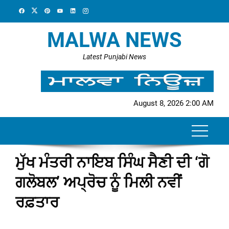
Skip
to
content
MALWA NEWS
Latest Punjabi News
August 8, 2026 2:00 AM
ਮੁੱਖ ਮੰਤਰੀ ਨਾਇਬ ਸਿੰਘ ਸੈਣੀ ਦੀ ‘ਗੋ
ਗਲੋਬਲ’ ਅਪ੍ਰੋਚ ਨੂੰ ਮਿਲੀ ਨਵੀਂ
ਰਫ਼ਤਾਰ