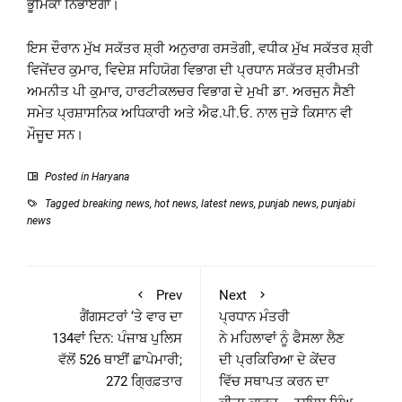
ਭੂਮਿਕਾ ਨਿਭਾਏਗਾ।
ਇਸ ਦੌਰਾਨ ਮੁੱਖ ਸਕੱਤਰ ਸ਼੍ਰੀ ਅਨੁਰਾਗ ਰਸਤੋਗੀ, ਵਧੀਕ ਮੁੱਖ ਸਕੱਤਰ ਸ਼੍ਰੀ
ਵਿਜੇਂਦਰ ਕੁਮਾਰ, ਵਿਦੇਸ਼ ਸਹਿਯੋਗ ਵਿਭਾਗ ਦੀ ਪ੍ਰਧਾਨ ਸਕੱਤਰ ਸ਼੍ਰੀਮਤੀ
ਅਮਨੀਤ ਪੀ ਕੁਮਾਰ, ਹਾਰਟੀਕਲਚਰ ਵਿਭਾਗ ਦੇ ਮੁਖੀ ਡਾ. ਅਰਜੁਨ ਸੈਣੀ
ਸਮੇਤ ਪ੍ਰਸ਼ਾਸਨਿਕ ਅਧਿਕਾਰੀ ਅਤੇ ਐਫ.ਪੀ.ਓ. ਨਾਲ ਜੁੜੇ ਕਿਸਾਨ ਵੀ
ਮੌਜੂਦ ਸਨ।
Posted in
Haryana
Tagged
breaking news
,
hot news
,
latest news
,
punjab news
,
punjabi
news
Prev
Next
ਗੈਂਗਸਟਰਾਂ ‘ਤੇ ਵਾਰ ਦਾ
ਪ੍ਰਧਾਨ ਮੰਤਰੀ
134ਵਾਂ ਦਿਨ: ਪੰਜਾਬ ਪੁਲਿਸ
ਨੇ ਮਹਿਲਾਵਾਂ ਨੂੰ ਫੈਸਲਾ ਲੈਣ
ਵੱਲੋਂ 526 ਥਾਈਂ ਛਾਪੇਮਾਰੀ;
ਦੀ ਪ੍ਰਕਿਰਿਆ ਦੇ ਕੇਂਦਰ
272 ਗ੍ਰਿਫ਼ਤਾਰ
ਵਿੱਚ ਸਥਾਪਤ ਕਰਨ ਦਾ