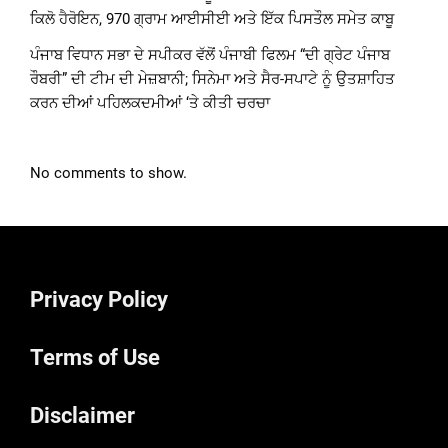
ਕਿਲੋ ਹੈਰੋਇਨ, 970 ਗ੍ਰਾਮ ਆਈਸੀਈ ਅਤੇ ਇੱਕ ਪਿਸਤੌਲ ਸਮੇਤ ਕਾਬੂ
ਪੰਜਾਬ ਵਿਧਾਨ ਸਭਾ ਦੇ ਸਪੀਕਰ ਵੱਲੋਂ ਪੰਜਾਬੀ ਫਿਲਮ “ਦੀ ਗ੍ਰੇਟ ਪੰਜਾਬ
ਰੌਬਰੀ” ਦੀ ਟੀਮ ਦੀ ਮੇਜ਼ਬਾਨੀ; ਸਿਨੇਮਾ ਅਤੇ ਸੈਰ-ਸਪਾਟੇ ਨੂੰ ਉਤਸ਼ਾਹਿਤ
ਕਰਨ ਦੀਆਂ ਪਹਿਲਕਦਮੀਆਂ ‘ਤੇ ਕੀਤੀ ਚਰਚਾ
No comments to show.
Privacy Policy
Terms of Use
Disclaimer