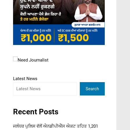
Latest News
Search
Recent Posts
ਜਲੰਧਰ ਪੁਲਿਸ ਵੱਲੋਂ ਐਨਡੀਪੀਐੱਸ ਐਕਟ ਤਹਿਤ 1,201