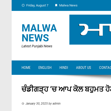
Skip
Friday, August 7
Malwa News
to
content
MALWA
NEWS
Latest Punjabi News
HOME
ENGLISH
HINDI
ABOUT US
CONTAC
ਚੰਡੀਗੜ੍ਹ ‘ਚ ਆਪ ਕੋਲ ਬਹੁਮਤ ਹੋ
January 30, 2025
by
admin