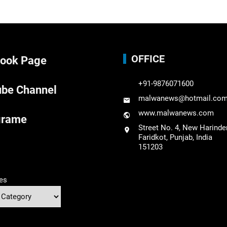
OFFICE
ook Page
+91-9876071600
be Channel
malwanews@hotmail.co
www.malwanews.com
grame
Street No. 4, New Harinde
Faridkot, Punjab, India
151203
es