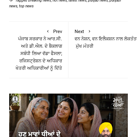
Tagged
breaking news
,
hot news
,
latest news
,
punjab news
,
punjabi
news
,
top news
Prev
Next
ਪੰਜਾਬ ਸਰਕਾਰ ਨੇ ਆਰ.ਸੀ.
ਵਨ ਨੇਸ਼ਨ, ਵਨ ਇਲੈਕਸ਼ਨ ਨਾਲ ਲੋਕਤੰਤਰ 
ਅਤੇ ਡੀ.ਐਲ. ਦੇ ਬੈਕਲਾਗ
ਮੁੱਖ ਮੰਤਰੀ
ਸਬੰਧੀ ਲਿਆ ਵੱਡਾ ਫੈਸਲਾ;
ਰਜਿਸਟ੍ਰੇਸ਼ਨ ਦੇ ਅਧਿਕਾਰ
ਖੇਤਰੀ ਅਧਿਕਾਰੀਆਂ ਨੂੰ ਦਿੱਤੇ