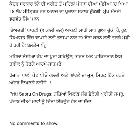
ਕੇਂਦਰ ਸਰਕਾਰ ਝੋਨੇ ਦੀ ਖਰੀਦ ਤੋਂ ਪਹਿਲਾਂ ਪੰਜਾਬ ਦੀਆਂ ਮੰਡੀਆਂ ‘ਚ ਪਿਆ
18 ਲੱਖ ਮੀਟ੍ਰਿਕ ਟਨ ਅਨਾਜ ਦਾ ਪੁਰਾਣਾ ਸਟਾਕ ਚੁੱਕੇਗੀ: ਮੁੱਖ ਮੰਤਰੀ
ਭਗਵੰਤ ਸਿੰਘ ਮਾਨ
‘ਬੇਅਦਬੀ’ ਪਾਰਟੀ (ਅਕਾਲੀ ਦਲ) ਆਪਣੀ ਸਾਰੀ ਸਾਖ ਗੁਆ ਚੁੱਕੀ ਹੈ, ਹੁਣ
ਸਿਆਸਤ ਵਿੱਚ ਵਾਪਸੀ ਲਈ ਭਾਜਪਾ ਨਾਲ ਸਮਝੌਤਾ ਕਰਨ ਲਈ ਤਰਲੋ-ਮੱਛੀ
ਹੋ ਰਹੀ ਹੈ: ਬਲਤੇਜ ਪੰਨੂ
ਮਹਿਲਾ ਏਸ਼ੀਆ ਕੱਪ ਦਾ ਪੂਰਾ ਸ਼ਡਿਊਲ, ਭਾਰਤ ਅਤੇ ਪਾਕਿਸਤਾਨ ਇਸ
ਤਰੀਕ ਨੂੰ ਹੋਣਗੇ ਆਹਮੋ-ਸਾਹਮਣੇ
ਰੋਜ਼ਾਨਾ ਖਾਲੀ ਪੇਟ ਪੀਓ ਹਲਦੀ ਅਤੇ ਆਂਵਲੇ ਦਾ ਜੂਸ, ਸਿਰਫ਼ ਇੱਕ ਹਫ਼ਤੇ
ਅੰਦਰ ਦਿਖਣਗੇ ਨਤੀਜੇ…!
Priti Sapru On Drugs: ਨਸ਼ਿਆਂ ਖਿਲਾਫ਼ ਜੰਗ ਛੇੜੇਗੀ ਪ੍ਰੀਤੀ ਸਪਰੂ,
ਪੰਜਾਬ ਦੀਆਂ ਮਾਵਾਂ ਨੂੰ ਦਿੱਤਾ ਇੱਕਜੁੱਟ ਹੋਣ ਦਾ ਸੱਦਾ
No comments to show.