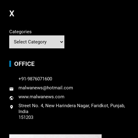
X
Categories
OFFICE
+91-9876071600
malwanews@hotmail.com
www.malwanews.com
Street No. 4, New Harindera Nagar, Faridkot, Punjab,
India
151203