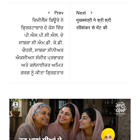
Prev
Next
ਵਿਜੀਲੈਂਸ ਬਿਊਰੋ ਨੇ
मुख्यमंत्री ने श्री श्री
ਭ੍ਰਿਸ਼ਟਾਚਾਰ ਦੇ ਕੇਸ ਵਿੱਚ
रविशंकर से भेंट की
ਪੀ.ਐਸ.ਪੀ.ਸੀ.ਐਲ. ਦੇ
ਸਾਬਕਾ ਸੀ.ਐਮ.ਡੀ. ਕੇ.ਡੀ.
ਚੌਧਰੀ, ਸਾਬਕਾ ਸੀਨੀਅਰ
ਐਕਸੀਅਨ ਸੰਜੀਵ ਪ੍ਰਭਾਕਰ
ਅਤੇ ਕਲੋਨਾਈਜ਼ਰ ਅਮਿਤ
ਗਰਗ ਨੂੰ ਕੀਤਾ ਗ੍ਰਿਫ਼ਤਾਰ