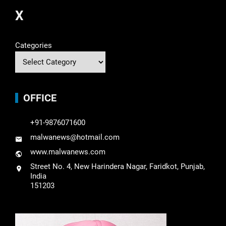
X
Categories
OFFICE
+91-9876071600
malwanews@hotmail.com
www.malwanews.com
Street No. 4, New Harindera Nagar, Faridkot, Punjab,
India
151203