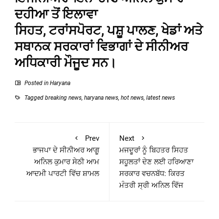
ਦਹੀਆ ਤੋਂ ਇਲਾਵਾ
ਸਿਹਤ, ਟਰਾਂਸਪੋਰਟ, ਪਸ਼ੂ ਪਾਲਣ, ਖੇਡਾਂ ਅਤੇ
ਸਥਾਨਕ ਸਰਕਾਰਾਂ ਵਿਭਾਗਾਂ ਦੇ ਸੀਨੀਅਰ
ਅਧਿਕਾਰੀ ਮੌਜੂਦ ਸਨ।
Posted in
Haryana
Tagged
breaking news
,
haryana news
,
hot news
,
latest news
Prev
Next
ਭਾਜਪਾ ਦੇ ਸੀਨੀਅਰ ਆਗੂ
ਮਜਦੂਰਾਂ ਨੂੰ ਬਿਹਤਰ ਸਿਹਤ
ਅਨਿਲ ਕੁਮਾਰ ਸੇਠੀ ਆਮ
ਸਹੂਲਤਾਂ ਦੇਣ ਲਈ ਹਰਿਆਣਾ
ਆਦਮੀ ਪਾਰਟੀ ਵਿੱਚ ਸ਼ਾਮਲ
ਸਰਕਾਰ ਵਚਨਬੱਧ: ਕਿਰਤ
ਮੰਤਰੀ ਸ੍ਰੀ ਅਨਿਲ ਵਿੱਜ