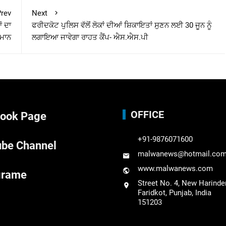
rev
Next
ਂ ਦਾ
ਫਰੀਦਕੋਟ ਪੁਲਿਸ ਵੱਲੋਂ ਲੋਕਾਂ ਦੀਆਂ ਸ਼ਿਕਾਇਤਾਂ ਸੁਣਨ ਲਈ 30 ਜੂਨ ਨੂੰ
ਮਾਨ
ਲਗਾਇਆ ਜਾਵੇਗਾ ਰਾਹਤ ਕੈਂਪ- ਐਸ.ਐਸ.ਪੀ
OFFICE
ook Page
+91-9876071600
be Channel
malwanews@hotmail.co
www.malwanews.com
grame
Street No. 4, New Harinde
Faridkot, Punjab, India
151203