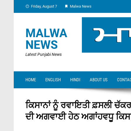
Skip
Friday, August 7
Malwa News
to
content
MALWA
NEWS
Latest Punjabi News
HOME
ENGLISH
HINDI
ABOUT US
CONTAC
ਕਿਸਾਨਾਂ ਨੂੰ ਰਵਾਇਤੀ ਫ਼ਸਲੀ ਚੱਕ
ਦੀ ਅਗਵਾਈ ਹੇਠ ਅਗਾਂਹਵਧੂ ਕਿਸਾਨਾਂ