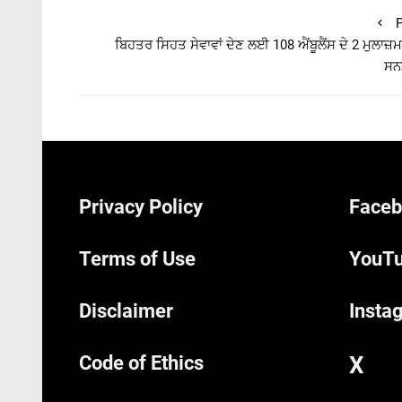
P
ਬਿਹਤਰ ਸਿਹਤ ਸੇਵਾਵਾਂ ਦੇਣ ਲਈ 108 ਐਂਬੂਲੈਂਸ ਦੇ 2 ਮੁਲਾਜ਼ਮਾ
ਸਨ
Privacy Policy
Faceb
Terms of Use
YouTu
Disclaimer
Insta
Code of Ethics
X