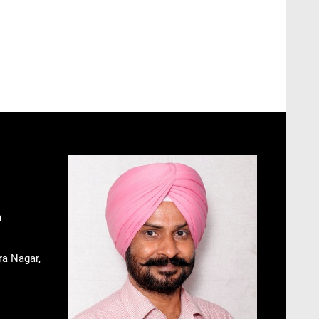
m
ra Nagar,