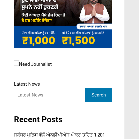
Latest News
Search
Recent Posts
ਜਲੰਧਰ ਪੁਲਿਸ ਵੱਲੋਂ ਐਨਡੀਪੀਐੱਸ ਐਕਟ ਤਹਿਤ 1,201