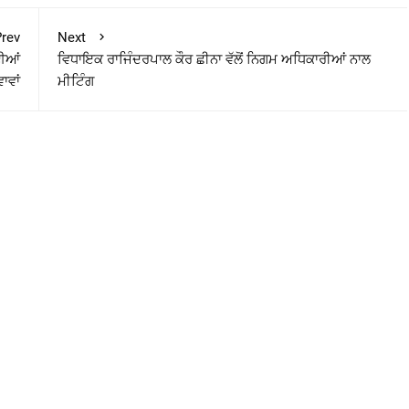
rev
Next
ਾਈਆਂ
ਵਿਧਾਇਕ ਰਾਜਿੰਦਰਪਾਲ ਕੌਰ ਛੀਨਾ ਵੱਲੋਂ ਨਿਗਮ ਅਧਿਕਾਰੀਆਂ ਨਾਲ
ਵਾਵਾਂ
ਮੀਟਿੰਗ