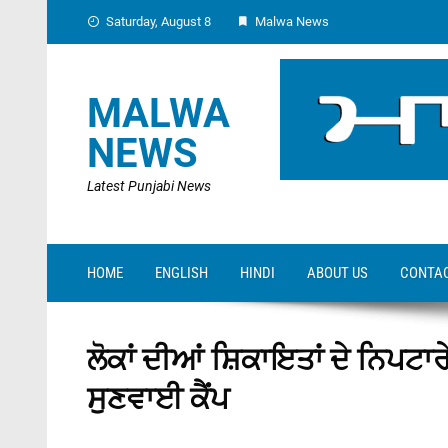
Skip
Saturday, August 8
Malwa News
to
content
MALWA
NEWS
Latest Punjabi News
HOME
ENGLISH
HINDI
ABOUT US
CONTAC
ਲੋਕਾਂ ਦੀਆਂ ਸ਼ਿਕਾਇਤਾਂ ਦੇ ਨਿਪਟ
ਸੁਣਵਾਈ ਕੈਂਪ