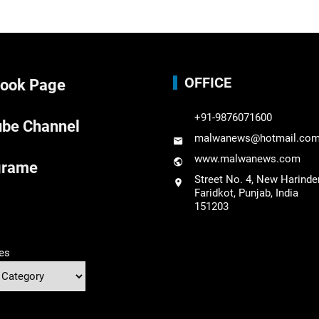
OFFICE
ook Page
+91-9876071600
be Channel
malwanews@hotmail.co
www.malwanews.com
grame
Street No. 4, New Harinde
Faridkot, Punjab, India
151203
es