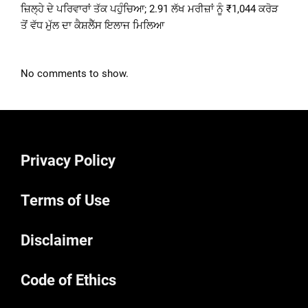
ਜ਼ਿਲ੍ਹੇ ਦੇ ਪਰਿਵਾਰਾਂ ਤੱਕ ਪਹੁੰਚਿਆ; 2.91 ਲੱਖ ਮਰੀਜ਼ਾਂ ਨੂੰ ₹1,044 ਕਰੋੜ
ਤੋਂ ਵੱਧ ਮੁੱਲ ਦਾ ਕੈਸ਼ਲੈੱਸ ਇਲਾਜ ਮਿਲਿਆ
No comments to show.
Privacy Policy
Terms of Use
Disclaimer
Code of Ethics